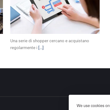
Una serie di shopper cercano e acquistano
regolarmente i
[...]
We use cookies on 