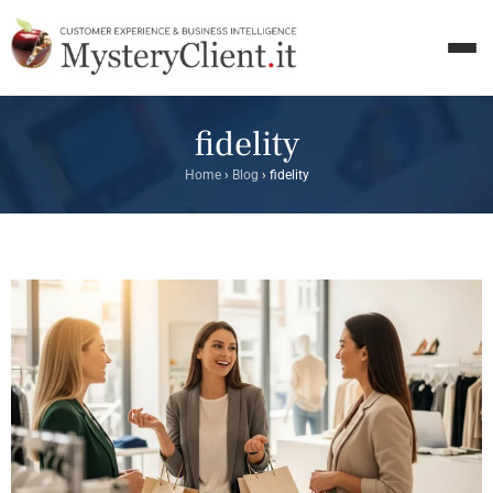
fidelity
Home
›
Blog
›
fidelity