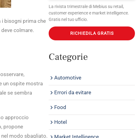
La rivista trimestrale di Mebius su retail,
customer experience e market intelligence.
Gratis nel tuo ufficio.
a i bisogni prima che
il deve colmare.
RICHIEDILA GRATIS
Categorie
 osservare,
Automotive
se un ospite mostra
Errori da evitare
nale se sembra
Food
sso approccio
Hotel
to, propone
ta nel modo sbagliato.
Market Intelligence