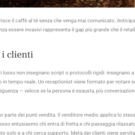
risce il caffè al tè senza che venga mai comunicato. Anticip
enza essere invasivi rappresenta il gap più grande che il reta
i clienti
di lusso non insegnano script o protocolli rigidi: insegnano a
o in tempo reale. Un receptionist viene formato per notare 
nseguenza — veloce se la persona è esausta, più conversazio
 parte dei punti vendita. Il venditore medio applica lo ste
tesso entusiasmo chi entra di fretta e chi passeggia rilassa
ato solo e a chi cerca supporto. Metà dei clienti viene servi