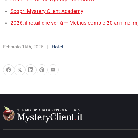
Scopri Mystery Client Academy
2026, il retail che verrà — Mebius compie 20 anni nel 
Febbraio 16th, 2026
|
Hotel