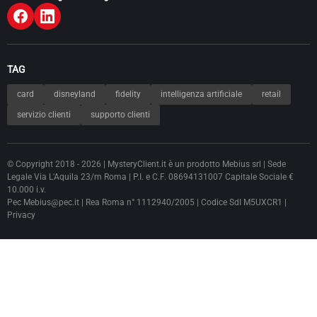
TAG
card
disneyland
fidelity
intelligenza artificiale
retail
servizio clienti
supporto clienti
© Copyright 2018 - 2026 | MysteryClient.it è un prodotto
Mebius srl
| Sede
Legale Via L'Aquila 23/m Roma | P.I. e C.F. 08694131007 Capitale Sociale €
10.000 i.v.
Pec Mebius@pec.it | Rea Roma n° 1112940/2005 | Codice SdI M5UXCR1 |
Privacy