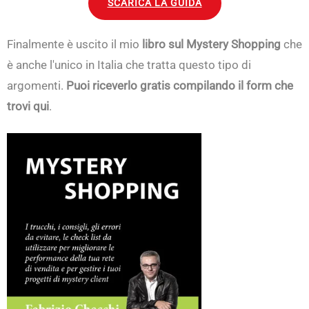
SCARICA LA GUIDA
Finalmente è uscito il mio
libro sul Mystery Shopping
che
è anche l'unico in Italia che tratta questo tipo di
argomenti.
Puoi riceverlo gratis compilando il form che
trovi qui
.